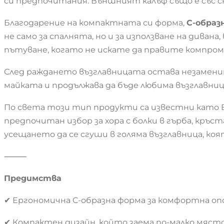
си предпочитания. Външният калъф също е със скр
Благодарение на компактната си форма,
C-образ
не само за спалнята, но и за използване на диван
пътуване, когато не искате да правите компром
След раждането възглавницата остава незамени
майката и продължава да бъде любима възглавниц
По света този тип продукти са известни като Body
предпочитан избор за хора с болки в гърба, кръс
усещането да се сгуши в голяма възглавница, ко
⸻
Предимства
✔ Ергономична C-образна форма за комфортна оп
✔ Компактен дизайн, който заема по-малко място