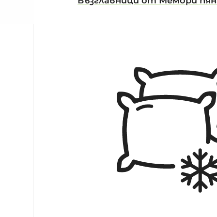
Възглавници от Мемори пян