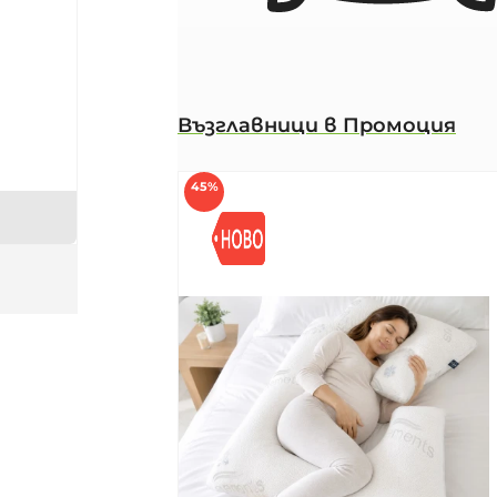
Възглавници в Промоция
45%