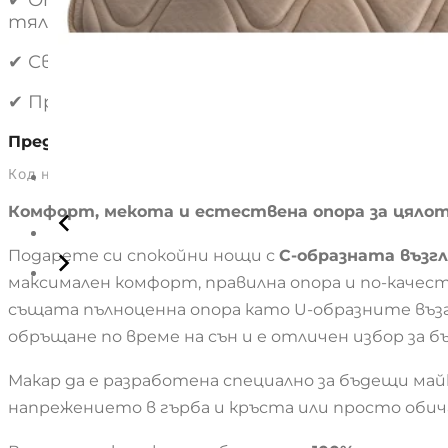
тяло.
✔ Свалящ се външен калъф с цип за лесно пр
✔ Произведена в България.
Предимства
Код на продукта:c-form-pregn-saten
Комфорт, мекота и естествена опора за цяло
Подарете си спокойни нощи с
C-образната възг
максимален комфорт, правилна опора и по-качест
същата пълноценна опора като U-образните възгл
обръщане по време на сън и е отличен избор за 
Макар да е разработена специално за бъдещи майк
напрежението в гърба и кръста или просто обича 