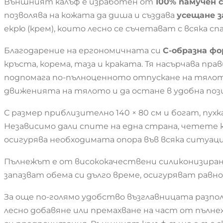
Външният калъф е изработен от
100% памучен 
позволява на кожата да диша и създава
усещане з
екрю (крем), които лесно се съчетават с всяка спа
Благодарение на ергономичната си
C-образна фо
кръста, корема, таза и краката. Тя насърчава пр
подпомага по-пълноценното отпускане на тялото
движенията на тялото и да остане в удобна поз
С размер приблизително 140 × 80 см и богат, пух
Независимо дали спите на една страна, четете 
осигурява необходимата опора във всяка ситуаци
Пълнежът е от висококачествени силиконизирани
запазват обема си дълго време, осигуряват равн
За още по-голямо удобство възглавницата разпо
лесно добавяне или премахване на част от пълн