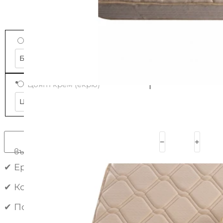
Бял памучен сатен
Бял памучен сатен
Цвят крем (екрю)
Цвят крем (екрю)
Изчистване
количество за C-образна
﹣
﹢
възглавница за бременни EKOTEX,
с памучен сатен
✔ Ергономична C-образна форма за комфорт
✔ Компактен дизайн, който заема по-малко 
✔ Позволява по-лесно обръщане по време на 