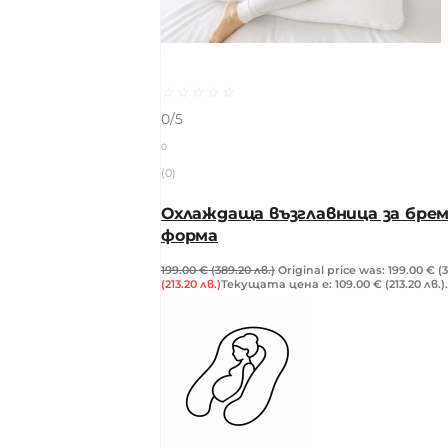
☆
☆
☆
☆
☆
0/5
0
(0)
Охлаждаща възглавница за брем
форма
199.00
€
(389.20 лв.)
Original price was: 199.00 € (3
(213.20 лв.)
Текущата цена е: 109.00 € (213.20 лв.).