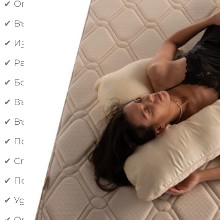
✔ Отличен избор за двойни легла и споделен
✔ Външен калъф от 100% памучен сатен – м
✔ Избор между два елегантни цвята – бял и 
✔ Размер – приблизително 140 × 80 см.
✔ Богат пълнеж от силиконизирани полиест
✔ Вътрешен калъф от 100% памучен ранфорс
✔ Възможност за добавяне или изваждане н
✔ Поддържа главата, врата, гърба, кръста, 
✔ Спомага за намаляване на напрежението 
✔ Подходяща за бременност, кърмене, възс
✔ Удобна за използване на диван, кресло, по
✔ Отличен избор за хора с болки в гърба, 