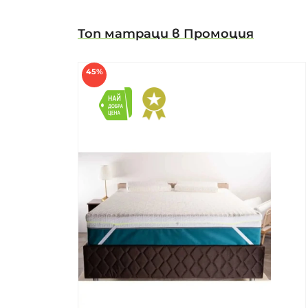
Топ матраци в Промоция
45%