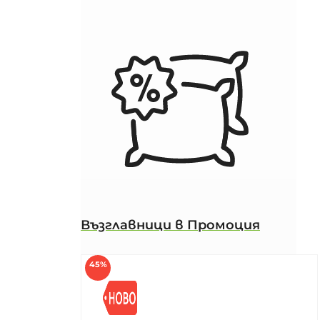
Възглавници в Промоция
45%