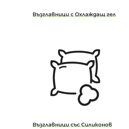
Възглавници с Охлаждащ гел
Възглавници със Силиконов