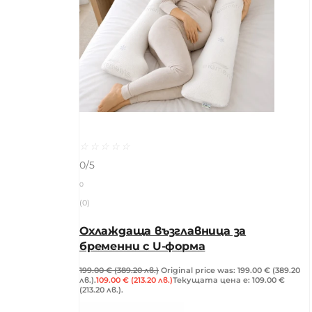
☆
☆
☆
☆
☆
0/5
0
(0)
Охлаждаща възглавница за
бременни с U-форма
199.00
€
(389.20 лв.)
Original price was: 199.00 € (389.20
лв.).
109.00
€
(213.20 лв.)
Текущата цена е: 109.00 €
(213.20 лв.).