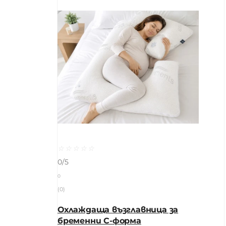
☆
☆
☆
☆
☆
0/5
0
(0)
Охлаждаща възглавница за
бременни C-форма