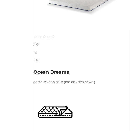
☆
☆
☆
☆
☆
5/5
46
(11)
Ocean Dreams
86.90
€
–
190.85
€
(170.00 - 373.30 лв.)