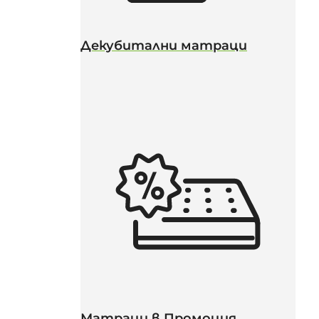
Декубитални матраци
Матраци в Промоция