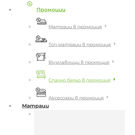
Промоции
Матраци в промоция
Топ матраци в промоция
Възглавници в промоция
Спално бельо в промоция
Аксесоари в промоция
Матраци