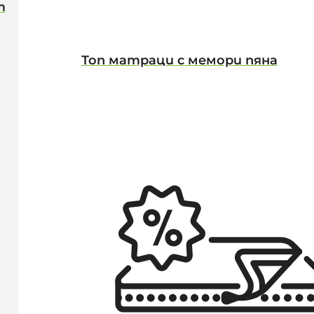
т
Топ матраци с мемори пяна