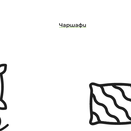
Чаршафи