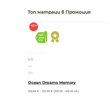
Топ матраци в Промоция
45%
☆
☆
☆
☆
☆
5/5
407
(10)
Ocean Dreams Memory
102.85
€
–
212.30
€
(201.20 - 415.20 лв.)