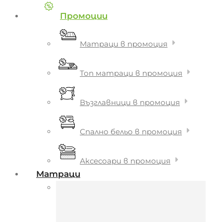
Промоции
Матраци в промоция
Топ матраци в промоция
Възглавници в промоция
Спално бельо в промоция
Аксесоари в промоция
Матраци