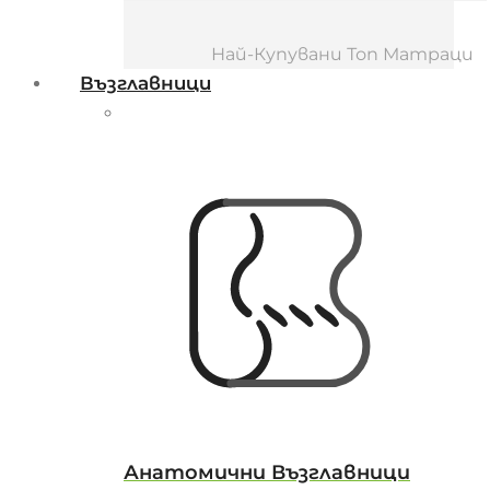
Най-Купувани Топ Матраци
Възглавници
Анатомични Възглавници