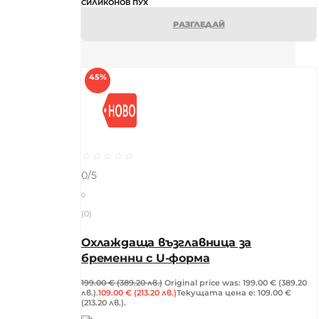
СИЛИКОНОВ ПУХ
РАЗГЛЕДАЙ
45%
☆
☆
☆
☆
☆
0/5
0
(0)
Охлаждаща възглавница за
бременни с U-форма
199.00
€
(389.20 лв.)
Original price was: 199.00 € (389.20
лв.).
109.00
€
(213.20 лв.)
Текущата цена е: 109.00 €
(213.20 лв.).