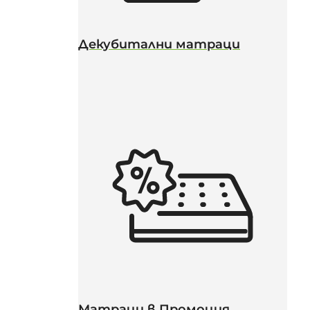
Декубитални матраци
Матраци в Промоция