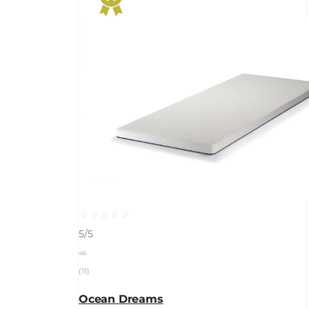
☆
☆
☆
☆
☆
5/5
46
(11)
Ocean Dreams