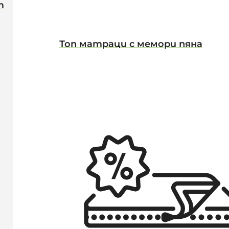
т
Топ матраци с мемори пяна