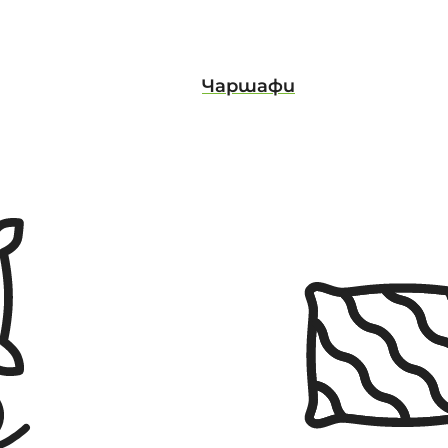
Чаршафи