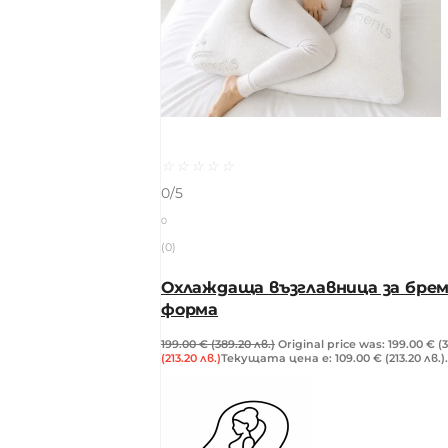
☆
☆
☆
☆
☆
0/5
0
(0)
Охлаждаща възглавница за брем
форма
199.00
€
(389.20 лв.)
Original price was: 199.00 € (3
(213.20 лв.)
Текущата цена е: 109.00 € (213.20 лв.).