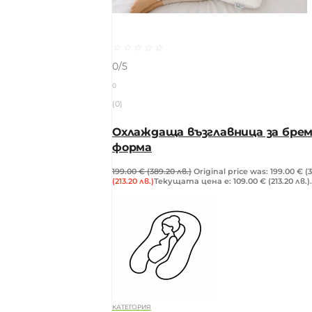
☆
☆
☆
☆
☆
0/5
0
(0)
Охлаждаща възглавница за брем
форма
199.00
€
(389.20 лв.)
Original price was: 199.00 € (3
(213.20 лв.)
Текущата цена е: 109.00 € (213.20 лв.).
КАТЕГОРИЯ