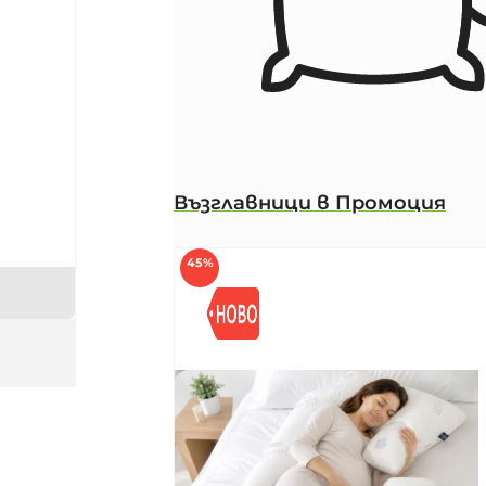
Възглавници в Промоция
45%