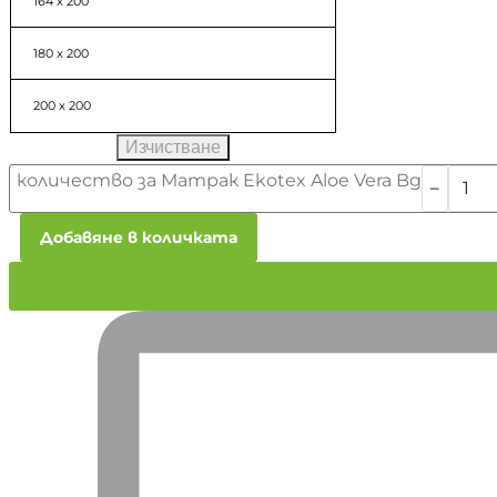
164 x 200
180 x 200
200 x 200
Изчистване
количество за Матрак Ekotex Aloe Vera Bg
﹣
Добавяне в количката