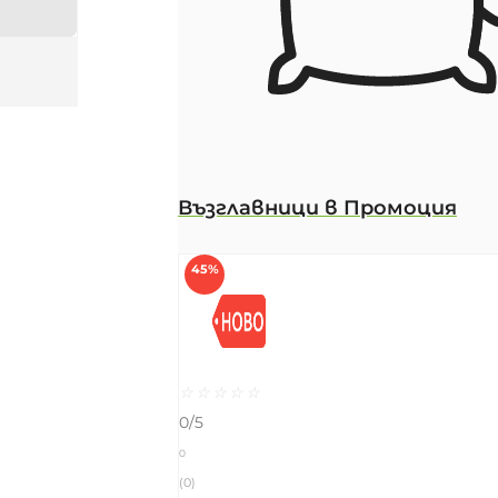
Възглавници в Промоция
45%
☆
☆
☆
☆
☆
0/5
0
(0)