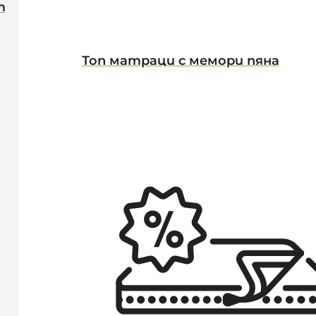
т
Топ матраци с мемори пяна