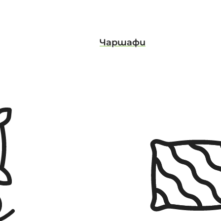
Чаршафи