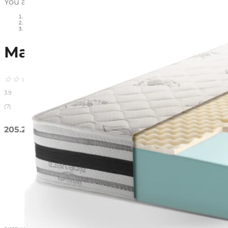
You are here:
HOME
МАТРАЦИ
МАТРАК PLATINUM DREAMS
Матрак Platinum Dreams
☆
☆
☆
☆
☆
3.9/5
3.9
(7)
205.20
€
–
458.40
€
(401.30 - 896.60 лв.)