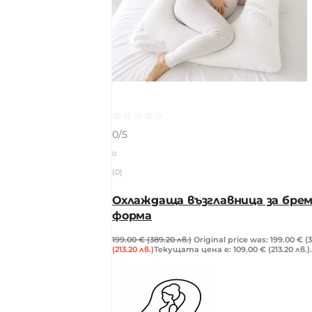
☆
☆
☆
☆
☆
0/5
0
(0)
Охлаждаща възглавница за брем
форма
199.00
€
(389.20 лв.)
Original price was: 199.00 € (3
(213.20 лв.)
Текущата цена е: 109.00 € (213.20 лв.).