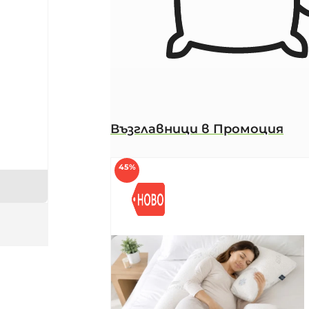
Възглавници в Промоция
45%