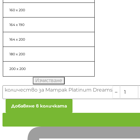
160 x 200
164 x 190
164 x 200
180 x 200
200 x 200
Изчистване
количество за Матрак Platinum Dreams
﹣
Добавяне в количката