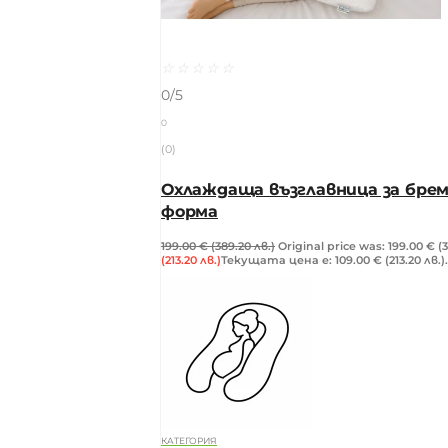
☆
☆
☆
☆
☆
0/5
0
(0)
Охлаждаща възглавница за брем
форма
199.00
€
(389.20 лв.)
Original price was: 199.00 € (3
(213.20 лв.)
Текущата цена е: 109.00 € (213.20 лв.).
КАТЕГОРИЯ