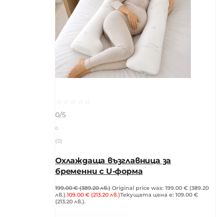
☆
☆
☆
☆
☆
0/5
0
(0)
Охлаждаща възглавница за
бременни с U-форма
199.00
€
(389.20 лв.)
Original price was: 199.00 € (389.20
лв.).
109.00
€
(213.20 лв.)
Текущата цена е: 109.00 €
(213.20 лв.).