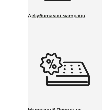
Декубитални матраци
Матраци в Промоция