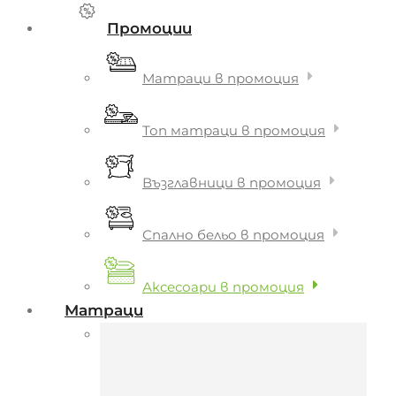
Промоции
Матраци в промоция
Топ матраци в промоция
Възглавници в промоция
Спално бельо в промоция
Аксесоари в промоция
Матраци