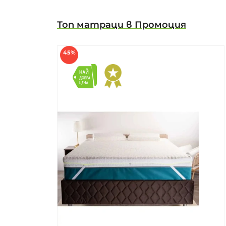
Топ матраци в Промоция
45%