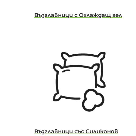
Възглавници с Охлаждащ гел
Възглавници със Силиконов