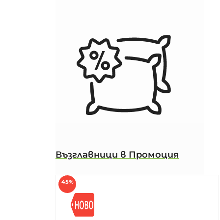
Възглавници в Промоция
45%