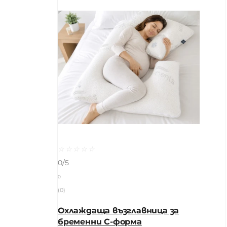
☆
☆
☆
☆
☆
0/5
0
(0)
Охлаждаща възглавница за
бременни C-форма