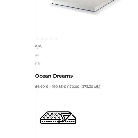
☆
☆
☆
☆
☆
5/5
46
(11)
Ocean Dreams
86.90
€
–
190.85
€
(170.00 - 373.30 лв.)