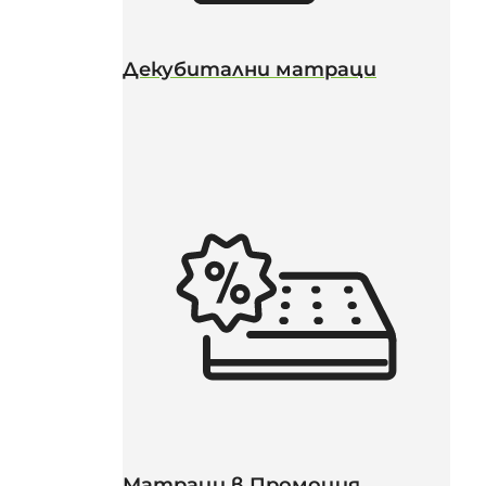
Декубитални матраци
Матраци в Промоция