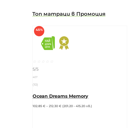
Топ матраци в Промоция
45%
☆
☆
☆
☆
☆
5/5
407
(10)
Ocean Dreams Memory
102.85
€
–
212.30
€
(201.20 - 415.20 лв.)