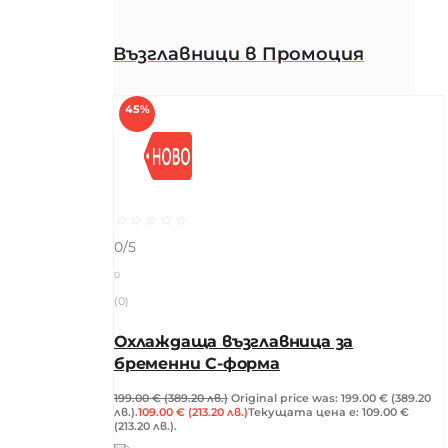
Възглавници в Промоция
45%
☆
☆
☆
☆
☆
0/5
0
(0)
Охлаждаща възглавница за
бременни C-форма
199.00
€
(389.20 лв.)
Original price was: 199.00 € (389.20
лв.).
109.00
€
(213.20 лв.)
Текущата цена е: 109.00 €
(213.20 лв.).