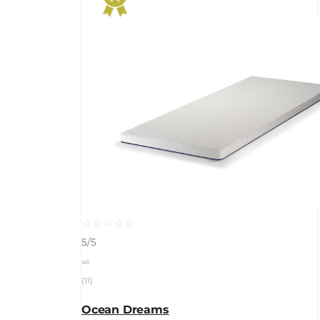
☆
☆
☆
☆
☆
5/5
46
(11)
Ocean Dreams