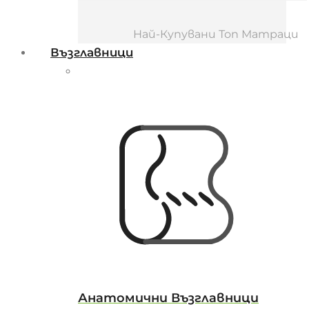
Най-Купувани Топ Матраци
Възглавници
Анатомични Възглавници