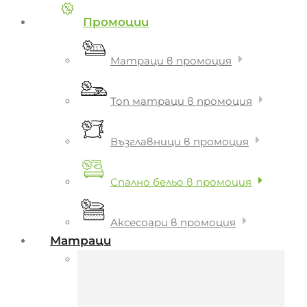
Промоции
Матраци в промоция
Топ матраци в промоция
Възглавници в промоция
Спално бельо в промоция
Аксесоари в промоция
Матраци