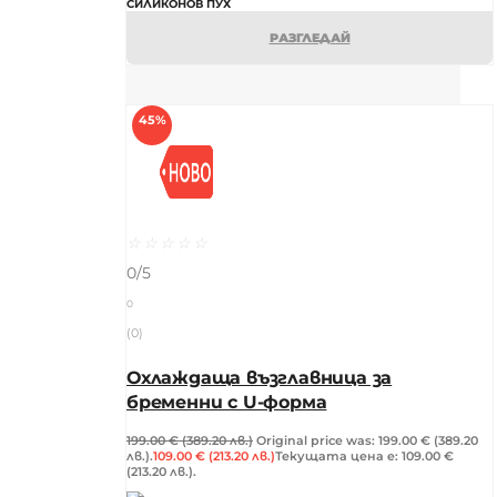
СИЛИКОНОВ ПУХ
РАЗГЛЕДАЙ
45%
☆
☆
☆
☆
☆
0/5
0
(0)
Охлаждаща възглавница за
бременни с U-форма
199.00
€
(389.20 лв.)
Original price was: 199.00 € (389.20
лв.).
109.00
€
(213.20 лв.)
Текущата цена е: 109.00 €
(213.20 лв.).