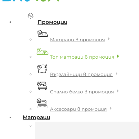
Промоции
Матраци в промоция
Топ матраци в промоция
Възглавници в промоция
Спално бельо в промоция
Аксесоари в промоция
Матраци