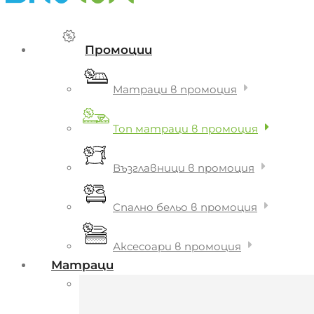
Промоции
Матраци в промоция
Топ матраци в промоция
Възглавници в промоция
Спално бельо в промоция
Аксесоари в промоция
Матраци