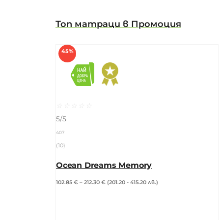
Топ матраци в Промоция
45%
☆
☆
☆
☆
☆
5/5
407
(10)
Ocean Dreams Memory
102.85
€
–
212.30
€
(201.20 - 415.20 лв.)