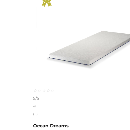
☆
☆
☆
☆
☆
5/5
46
(11)
Ocean Dreams