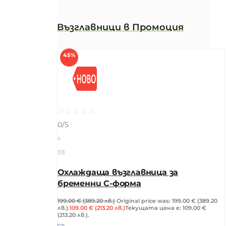
Възглавници в Промоция
45%
☆
☆
☆
☆
☆
0/5
0
(0)
Охлаждаща възглавница за
бременни C-форма
199.00
€
(389.20 лв.)
Original price was: 199.00 € (389.20
лв.).
109.00
€
(213.20 лв.)
Текущата цена е: 109.00 €
(213.20 лв.).