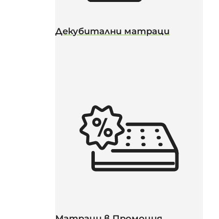
Декубитални матраци
Матраци в Промоция