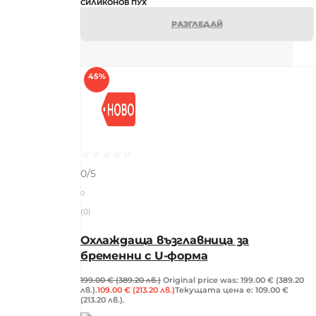
СИЛИКОНОВ ПУХ
РАЗГЛЕДАЙ
45%
☆
☆
☆
☆
☆
0/5
0
(0)
Охлаждаща възглавница за
бременни с U-форма
199.00
€
(389.20 лв.)
Original price was: 199.00 € (389.20
лв.).
109.00
€
(213.20 лв.)
Текущата цена е: 109.00 €
(213.20 лв.).