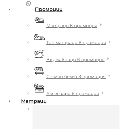
Промоции
Матраци в промоция
Топ матраци в промоция
Възглавници в промоция
Спално бельо в промоция
Аксесоари в промоция
Матраци