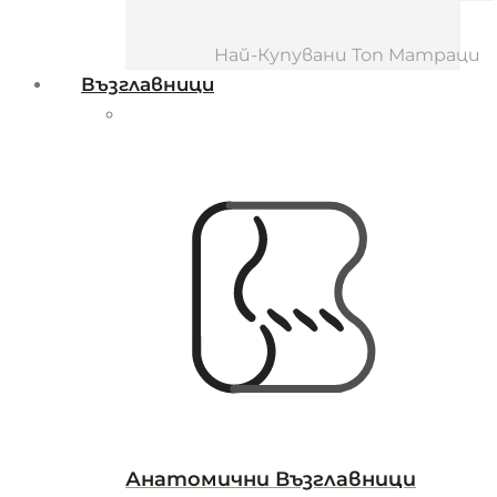
Най-Купувани Топ Матраци
Възглавници
Анатомични Възглавници