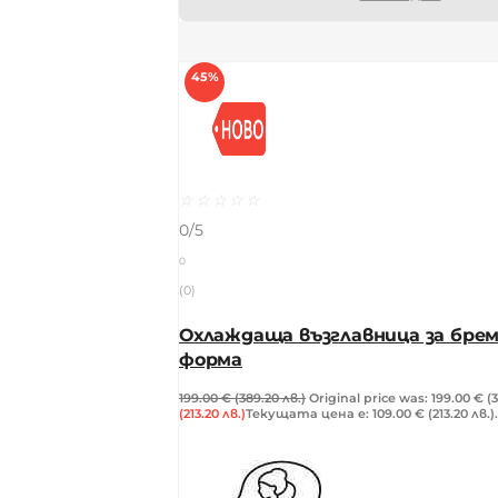
45%
☆
☆
☆
☆
☆
0/5
0
(0)
Охлаждаща възглавница за брем
форма
199.00
€
(389.20 лв.)
Original price was: 199.00 € (3
(213.20 лв.)
Текущата цена е: 109.00 € (213.20 лв.).