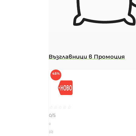
Възглавници в Промоция
45%
☆
☆
☆
☆
☆
0/5
0
(0)