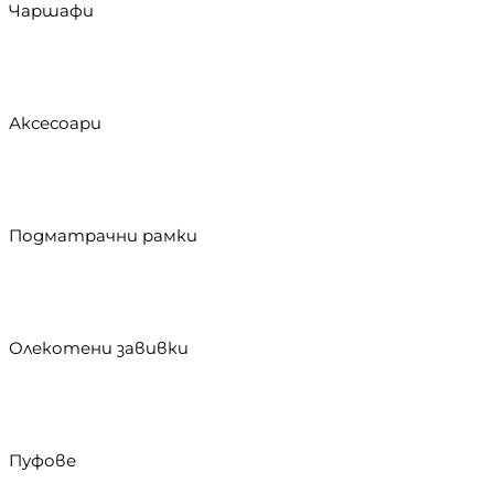
Чаршафи
Аксесоари
Подматрачни рамки
Олекотени завивки
Пуфове