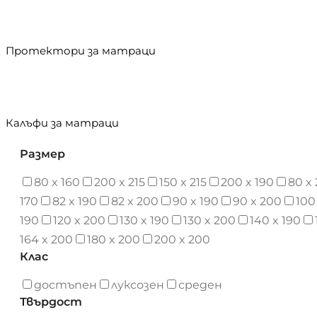
Протектори за матраци
Калъфи за матраци
Размер
80 x 160
200 x 215
150 x 215
200 x 190
80 x
170
82 x 190
82 x 200
90 x 190
90 x 200
100
190
120 x 200
130 x 190
130 x 200
140 x 190
164 x 200
180 x 200
200 x 200
Клас
достъпен
луксозен
среден
Твърдост