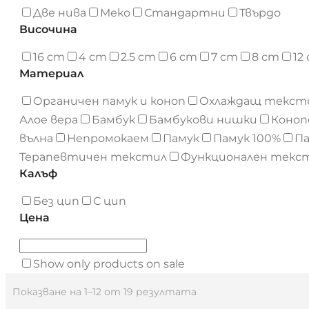
Две нива
Меко
Стандартни
Твърдо
Височина
16 cm
4 cm
2.5 cm
6 cm
7 cm
8 cm
12
Материал
Органичен памук и коноп
Охлаждащ тексти
Алое вера
Бамбук
Бамбукови нишки
Коноп
вълна
Непромокаем
Памук
Памук 100%
П
Терапевтичен текстил
Функционален текс
Калъф
Без цип
С цип
Цена
Show only products on sale
Показване на 1–12 от 19 резултата