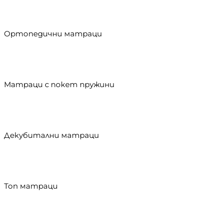
Ортопедични матраци
Матраци с покет пружини
Декубитални матраци
Топ матраци