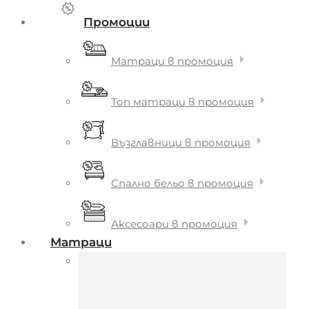
Промоции
Матраци в промоция
Топ матраци в промоция
Възглавници в промоция
Спално бельо в промоция
Аксесоари в промоция
Матраци