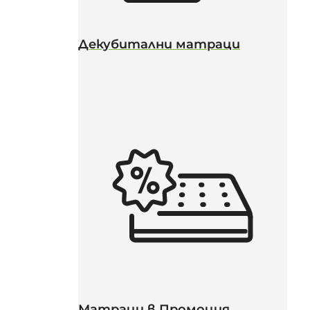
Декубитални матраци
Матраци в Промоция