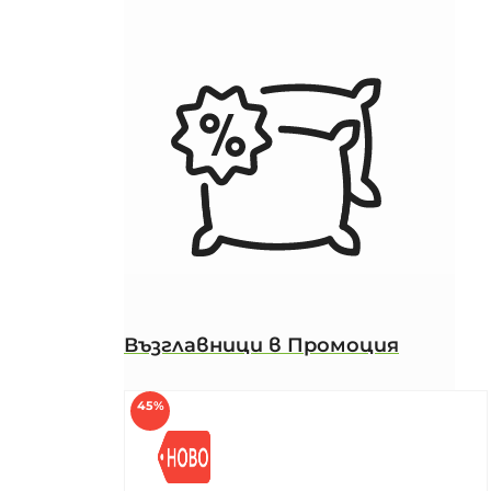
Възглавници в Промоция
45%