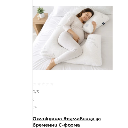
☆
☆
☆
☆
☆
0/5
0
(0)
Охлаждаща възглавница за
бременни C-форма