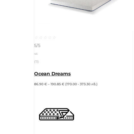
☆
☆
☆
☆
☆
5/5
46
(11)
Ocean Dreams
86.90
€
–
190.85
€
(170.00 - 373.30 лв.)