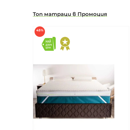
Топ матраци в Промоция
45%