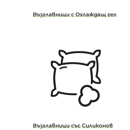
Възглавници с Охлаждащ гел
Възглавници със Силиконов