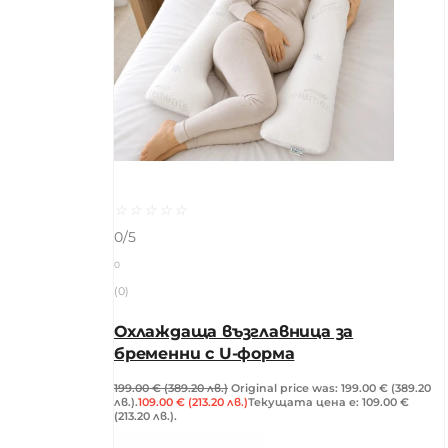
☆
☆
☆
☆
☆
0/5
0
(0)
Охлаждаща възглавница за
бременни с U-форма
199.00
€
(389.20 лв.)
Original price was: 199.00 € (389.20
лв.).
109.00
€
(213.20 лв.)
Текущата цена е: 109.00 €
(213.20 лв.).