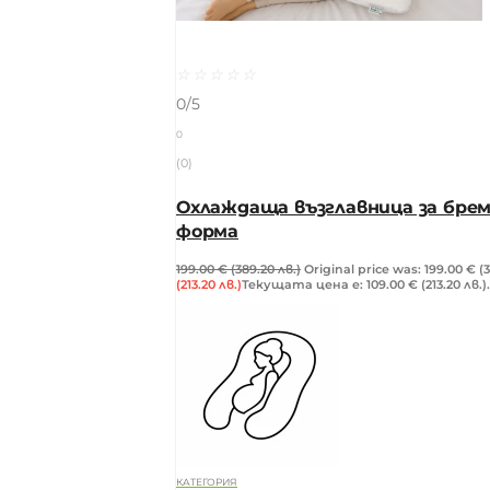
☆
☆
☆
☆
☆
0/5
0
(0)
Охлаждаща възглавница за брем
форма
199.00
€
(389.20 лв.)
Original price was: 199.00 € (3
(213.20 лв.)
Текущата цена е: 109.00 € (213.20 лв.).
КАТЕГОРИЯ