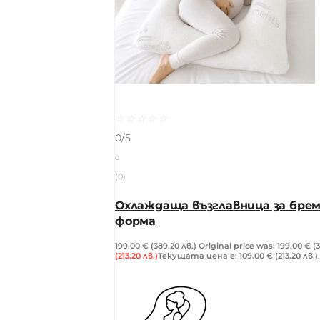
☆
☆
☆
☆
☆
0/5
0
(0)
Охлаждаща възглавница за брем
форма
199.00
€
(389.20 лв.)
Original price was: 199.00 € (3
(213.20 лв.)
Текущата цена е: 109.00 € (213.20 лв.).