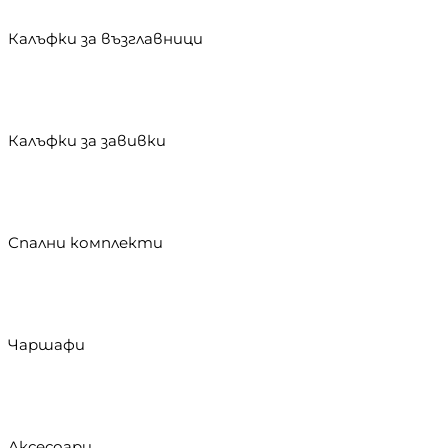
Калъфки за възглавници
Калъфки за завивки
Спални комплекти
Чаршафи
Аксесоари