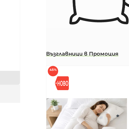
Възглавници в Промоция
45%