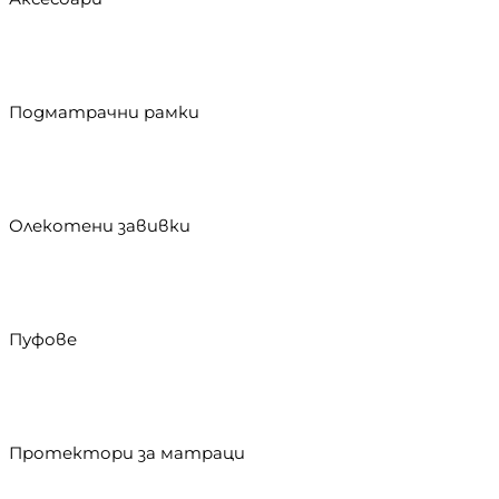
Подматрачни рамки
Олекотени завивки
Пуфове
Протектори за матраци