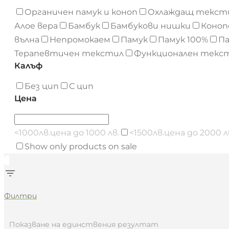
Органичен памук и коноп
Охлаждащ тексти
Алое вера
Бамбук
Бамбукови нишки
Коноп
вълна
Непромокаем
Памук
Памук 100%
П
Терапевтичен текстил
Функционален текс
Калъф
Без цип
С цип
Цена
<1000лв.
цена до 1000 лв.
<1500лв.
цена до 2000 л
Show only products on sale
Филтри
Показване на единствения резултат