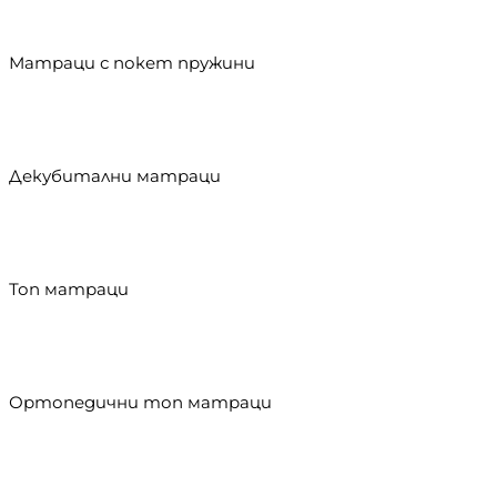
Матраци с покет пружини
Декубитални матраци
Топ матраци
Ортопедични топ матраци