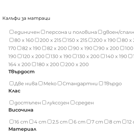
Калъфи за матраци
единичен
персона и половина
двоен/спал
80 x 160
200 x 215
150 x 215
200 x 190
80 x
170
82 x 190
82 x 200
90 x 190
90 x 200
100
190
120 x 200
130 x 190
130 x 200
140 x 190
164 x 200
180 x 200
200 x 200
Твърдост
Две нива
Меко
Стандартни
Твърдо
Клас
достъпен
луксозен
среден
Височина
16 cm
4 cm
2.5 cm
6 cm
7 cm
8 cm
12
Материал