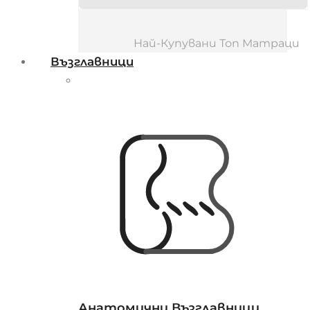
Най-Купувани Топ Матраци
Възглавници
Анатомични Възглавници