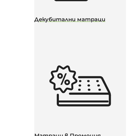
Декубитални матраци
Матраци в Промоция