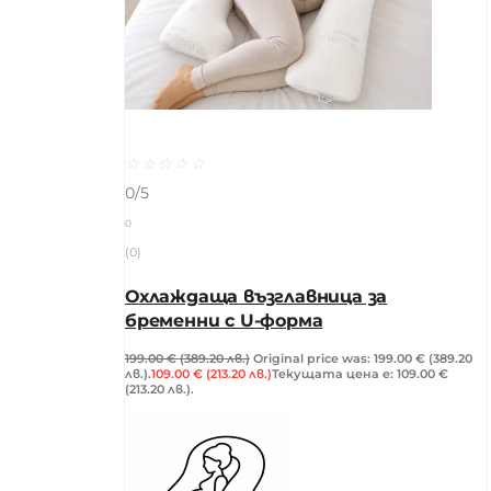
☆
☆
☆
☆
☆
0/5
0
(0)
Охлаждаща възглавница за
бременни с U-форма
199.00
€
(389.20 лв.)
Original price was: 199.00 € (389.20
лв.).
109.00
€
(213.20 лв.)
Текущата цена е: 109.00 €
(213.20 лв.).