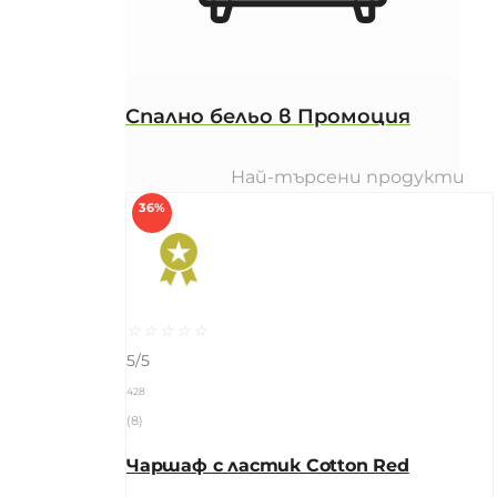
Спално бельо в Промоция
Най-търсени продукти
36%
☆
☆
☆
☆
☆
5/5
428
(8)
Чаршаф с ластик Cotton Red