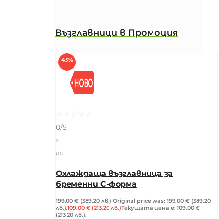
Възглавници в Промоция
45%
☆
☆
☆
☆
☆
0/5
0
(0)
Охлаждаща възглавница за
бременни C-форма
199.00
€
(389.20 лв.)
Original price was: 199.00 € (389.20
лв.).
109.00
€
(213.20 лв.)
Текущата цена е: 109.00 €
(213.20 лв.).