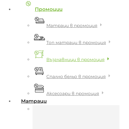
Промоции
Матраци в промоция
Топ матраци в промоция
Възглавници в промоция
Спално бельо в промоция
Аксесоари в промоция
Матраци