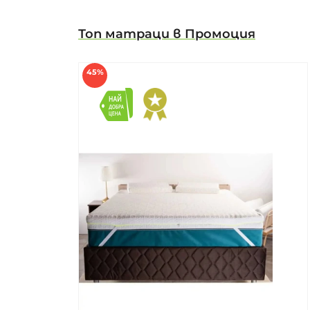
Топ матраци в Промоция
45%